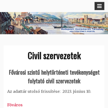
Skip
Budapesti Helytörténeti Portál
Budapesti Honismereti Társaság
to
content
Civil szervezetek
Fővárosi szintű helytörténeti tevékenységet
folytató civil szervezetek
Az adattár utolsó frissítése: 2023. június 10.
Fõváros