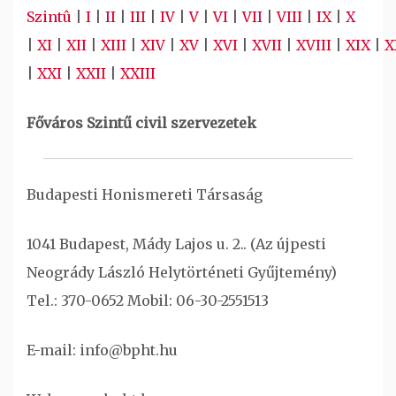
Szintû
|
I
|
II
|
III
|
IV
|
V
|
VI
|
VII
|
VIII
|
IX
|
X
|
XI
|
XII
|
XIII
|
XIV
|
XV
|
XVI
|
XVII
|
XVIII
|
XIX
|
X
|
XXI
|
XXII
|
XXIII
Főváros Szintű civil szervezetek
Budapesti Honismereti Társaság
1041 Budapest, Mády Lajos u. 2.. (Az újpesti
Neogrády László Helytörténeti Gyűjtemény)
Tel.: 370-0652 Mobil: 06-30-2551513
E-mail: info@bpht.hu