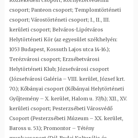
csoport; Panteon csoport; Templomtörténeti
csoport; Várostörténeti csoport; I., II., III.
kerületi csoport; Belváros-Lipótváros
Helytörténeti Kör (az egyesület székhelyén:
1053 Budapest, Kossuth Lajos utca 14-16.);
Terézvárosi csoport; Erzsébetvárosi
Helytörténeti Klub; Józsefvárosi csoport
(Józsefvárosi Galéria – VIII. kerület, József krt.
70.); Kőbányai csoport (Kőbányai Helytörténeti
Gyűjtemény – X. kerület, Halom u. 37/b.); XII., XV.
kerületi csoport; Pesterzsébeti Városvédő
Csoport (Pesterzsébeti Múzeum – XX. kerület,
Baross u. 53.); Promontor – Tétény
munkacsoport (Dél-Budai Kulturális és