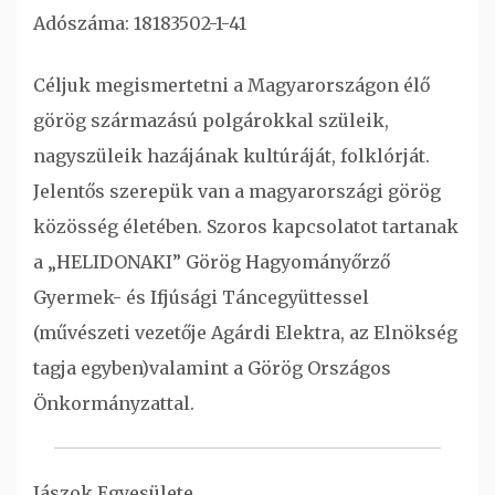
Adószáma: 18183502-1-41
Céljuk megismertetni a Magyarországon élő
görög származású polgárokkal szüleik,
nagyszüleik hazájának kultúráját, folklórját.
Jelentős szerepük van a magyarországi görög
közösség életében. Szoros kapcsolatot tartanak
a „HELIDONAKI” Görög Hagyományőrző
Gyermek- és Ifjúsági Táncegyüttessel
(művészeti vezetője Agárdi Elektra, az Elnökség
tagja egyben)valamint a Görög Országos
Önkormányzattal.
Jászok Egyesülete