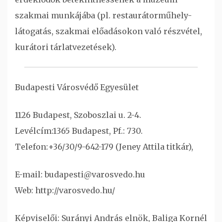
szakmai munkájába (pl. restaurátorműhely-
látogatás, szakmai előadásokon való részvétel,
kurátori tárlatvezetések).
Budapesti Városvédő Egyesület
1126 Budapest, Szoboszlai u. 2-4.
Levélcím:1365 Budapest, Pf.: 730.
Telefon:+36/30/9-642-179 (Jeney Attila titkár),
E-mail: budapesti@varosvedo.hu
Web: http://varosvedo.hu/
Képviselői: Surányi András elnök, Baliga Kornél