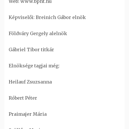
Web: www.bpht.hu
Képviselői: Breinich Gábor elnök
Földváry Gergely alelnök
Gábriel Tibor titkár
Elnöksége tagjai még:
Heilauf Zsuzsanna
Róbert Péter
Praimajer Mária