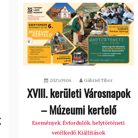
2025.09.04.
Gábriel Tibor
XVIII. kerületi Városnapok
– Múzeumi kertelő
k
Események
Évfordulók
helytörténeti
,
,
vetélkedő
Kiállítások
,