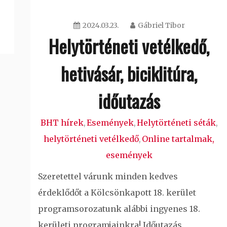
2024.03.23.
Gábriel Tibor
Helytörténeti vetélkedő,
hetivásár, biciklitúra,
időutazás
BHT hírek
Események
Helytörténeti séták
,
,
,
helytörténeti vetélkedő
Online tartalmak,
,
események
Szeretettel várunk minden kedves
érdeklődőt a Kölcsönkapott 18. kerület
programsorozatunk alábbi ingyenes 18.
kerületi programjainkra! Időutazás