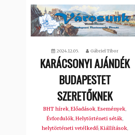
2024.12.05.
Gábriel Tibor
KARÁCSONYI AJÁNDÉK
BUDAPESTET
SZERETŐKNEK
BHT hírek
Előadások
Események
,
,
,
Évfordulók
Helytörténeti séták
,
,
helytörténeti vetélkedő
Kiállítások
,
,