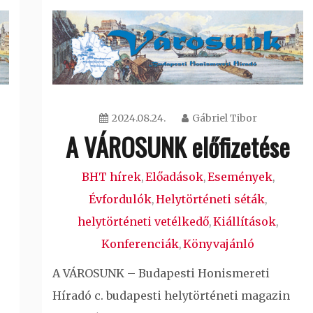
2024.08.24.
Gábriel Tibor
A VÁROSUNK előfizetése
BHT hírek
Előadások
Események
,
,
,
Évfordulók
Helytörténeti séták
,
,
helytörténeti vetélkedő
Kiállítások
,
,
Konferenciák
Könyvajánló
,
A VÁROSUNK – Budapesti Honismereti
Híradó c. budapesti helytörténeti magazin