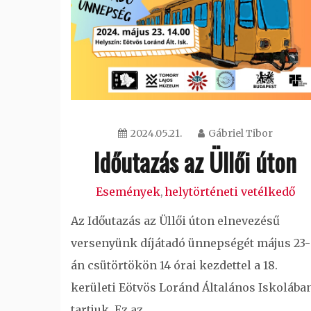
2024.05.21.
Gábriel Tibor
Időutazás az Üllői úton
Események
helytörténeti vetélkedő
,
Az Időutazás az Üllői úton elnevezésű
versenyünk díjátadó ünnepségét május 23-
án csütörtökön 14 órai kezdettel a 18.
kerületi Eötvös Loránd Általános Iskolába
tartjuk. Ez az