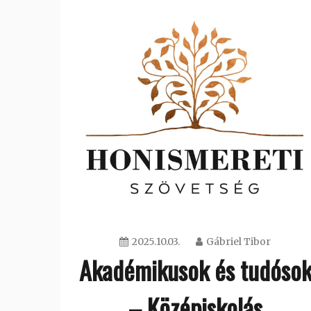
2025.10.03.
Gábriel Tibor
Akadémikusok és tudóso
– Középiskolás