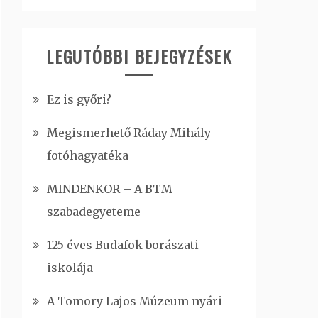
LEGUTÓBBI BEJEGYZÉSEK
Ez is győri?
Megismerhető Ráday Mihály
fotóhagyatéka
MINDENKOR – A BTM
szabadegyeteme
125 éves Budafok borászati
iskolája
A Tomory Lajos Múzeum nyári