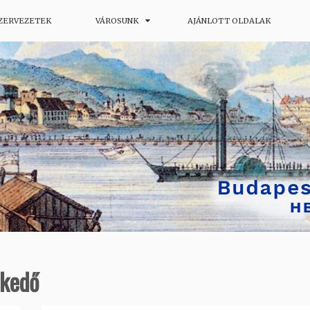
SZERVEZETEK
VÁROSUNK
AJÁNLOTT OLDALAK
ág
lkedő