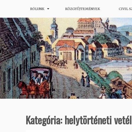
Skip
RÓLUNK
KÖZGYŰJTEMÉNYEK
CIVIL 
Budapesti Helytörténeti Portál
Budapesti Honismereti Társas
to
content
Kategória:
helytörténeti veté