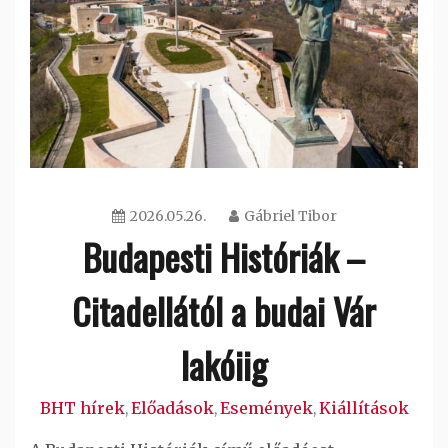
2026.05.26.
Gábriel Tibor
Budapesti Históriák –
Citadellától a budai Vár
lakóiig
BHT hírek
Előadások
Események
Kiállítások
,
,
,