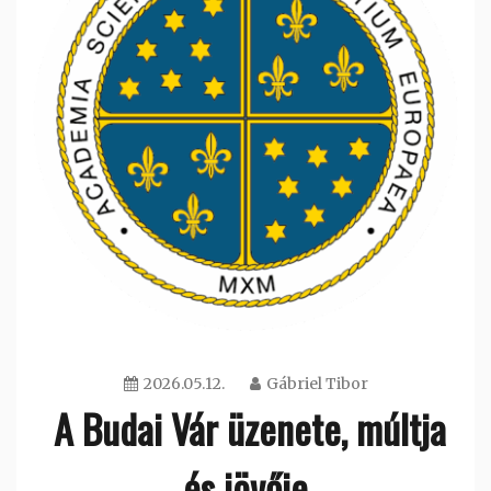
2026.05.12.
Gábriel Tibor
A Budai Vár üzenete, múltja
és jövője