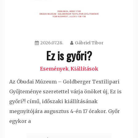
2026.07.28.
Gábriel Tibor
Ez is győri?
Események
Kiállítások
,
Az Óbudai Múzeum – Goldberger Textilipari
Gyűjteménye szeretettel várja önöket új, Ez is
győri?! című, időszaki kiállításának
megnyitójára augusztus 4-én 17 órakor. Győr
egykor a