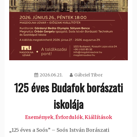
2026.06.21.
Gábriel Tibor
125 éves Budafok borászati
iskolája
Események
Évfordulók
Kiállítások
,
,
„125 éves a Soós” – Soós István Borászati