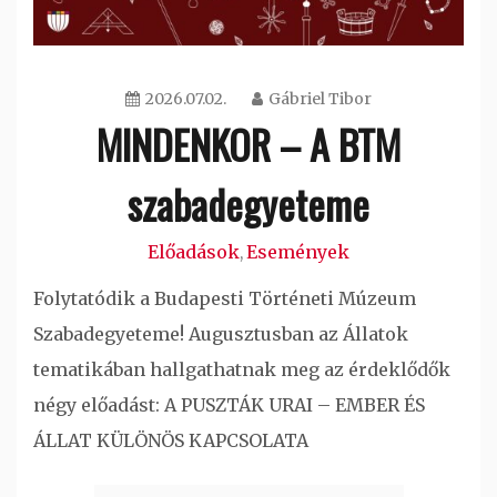
2026.07.02.
Gábriel Tibor
MINDENKOR – A BTM
szabadegyeteme
Előadások
Események
,
Folytatódik a Budapesti Történeti Múzeum
Szabadegyeteme! Augusztusban az Állatok
tematikában hallgathatnak meg az érdeklődők
négy előadást: A PUSZTÁK URAI – EMBER ÉS
ÁLLAT KÜLÖNÖS KAPCSOLATA