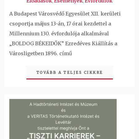
Előadások
Események
Évfordulók
,
,
A Budapest Városvédő Egyesület XII. kerületi
csoportja május 13-án, 17 órai kezdettel a
Millennium 130. évfordulója alkalmával
„BOLDOG BÉKEIDŐK” Ezredéves Kiállítás a
Városligetben 1896. című
TOVÁBB A TELJES CIKKRE