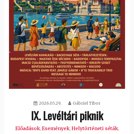
2026.05.29.
Gábriel Tibor
IX. Levéltári piknik
Előadások
Események
Helytörténeti séták
,
,
,