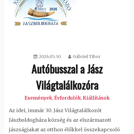
2026.05.30.
Gábriel Tibor
Autóbusszal a Jász
Világtalálkozóra
Események
Évfordulók
Kiállítások
,
,
Az idei, immár 30. Jász Világtalálkozót
Jászboldogháza község és az elszármazott
jászságiakat az otthon élőkkel összekapcsoló