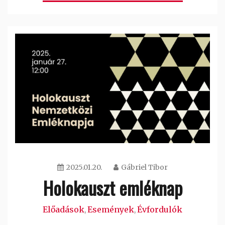
2025.01.20.
Gábriel Tibor
Holokauszt emléknap
Előadások
Események
Évfordulók
,
,