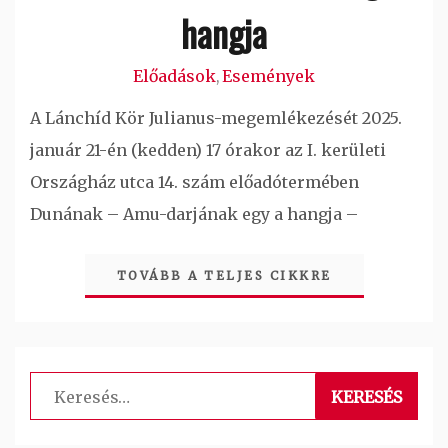
hangja
Előadások
Események
,
A Lánchíd Kör Julianus-megemlékezését 2025.
január 21-én (kedden) 17 órakor az I. kerületi
Országház utca 14. szám előadótermében
Dunának – Amu-darjának egy a hangja –
TOVÁBB A TELJES CIKKRE
Keresés: