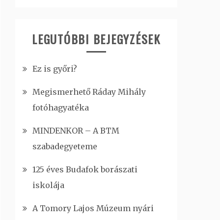
LEGUTÓBBI BEJEGYZÉSEK
Ez is győri?
Megismerhető Ráday Mihály
fotóhagyatéka
MINDENKOR – A BTM
szabadegyeteme
125 éves Budafok borászati
iskolája
A Tomory Lajos Múzeum nyári