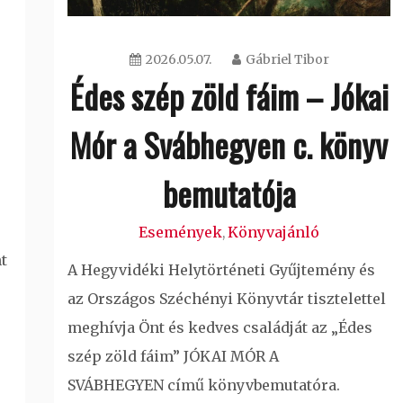
2026.05.07.
Gábriel Tibor
Édes szép zöld fáim – Jókai
Mór a Svábhegyen c. könyv
bemutatója
Események
Könyvajánló
,
t
A Hegyvidéki Helytörténeti Gyűjtemény és
az Országos Széchényi Könyvtár tisztelettel
meghívja Önt és kedves családját az „Édes
szép zöld fáim” JÓKAI MÓR A
SVÁBHEGYEN című könyvbemutatóra.