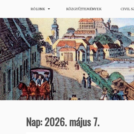
Skip
RÓLUNK
KÖZGYŰJTEMÉNYEK
CIVIL 
Budapesti Helytörténeti Portál
Budapesti Honismereti Társas
to
content
Nap:
2026. május 7.