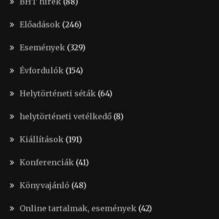
BHT hírek
(88)
Előadások
(246)
Események
(329)
Évfordulók
(154)
Helytörténeti séták
(64)
helytörténeti vetélkedő
(8)
Kiállítások
(191)
Konferenciák
(41)
Könyvajánló
(48)
Online tartalmak, események
(42)