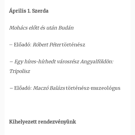
Április 1. Szerda
Mohács előtt és után Budán
– Előadó:
Róbert Péter
történész
–
Egy híres-hírhedt városrész Angyalföldön:
Tripolisz
–
Előadó:
Maczó Balázs
történész-muzeológus
Kihelyezett rendezvényünk