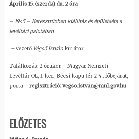
Április 15. (szerda) du. 2 óra
– 1945 – Kereszttűzben kiállítás és épületséta a
levéltári palotában
–
vezető
Végső István
kurátor
Találkozás: 2 órakor – Magyar Nemzeti
Levéltár OL, I. ker., Bécsi kapu tér 2-4., főbejárat,
porta –
regisztráció: vegso.istvan@mnl.gov.hu
ELŐZETES