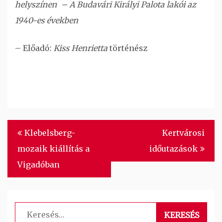
helyszínen – A Budavári Királyi Palota lakói az
1940-es években
– Előadó:
Kiss Henrietta
történész
Bejegyzés
Klebelsberg-
Kertvárosi
navigáció
mozaik kiállítás a
időutazások
Vigadóban
Keresés: