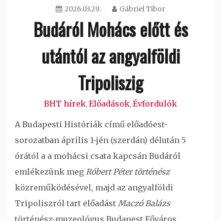
2026.03.29.
Gábriel Tibor
Budáról Mohács előtt és
utántól az angyalföldi
Tripoliszig
BHT hírek
Előadások
Évfordulók
,
,
A Budapesti Históriák című előadóest-
sorozatban április 1-jén (szerdán) délután 5
órától a a mohácsi csata kapcsán Budáról
emlékezünk meg
Róbert Péter történész
közreműködésével, majd az angyalföldi
Tripoliszról tart előadást
Maczó Balázs
történész-muzeológus Budapest Főváros