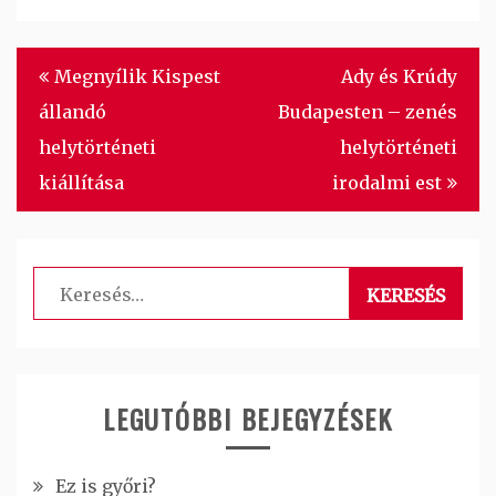
Bejegyzés
Megnyílik Kispest
Ady és Krúdy
navigáció
állandó
Budapesten – zenés
helytörténeti
helytörténeti
kiállítása
irodalmi est
Keresés:
LEGUTÓBBI BEJEGYZÉSEK
Ez is győri?