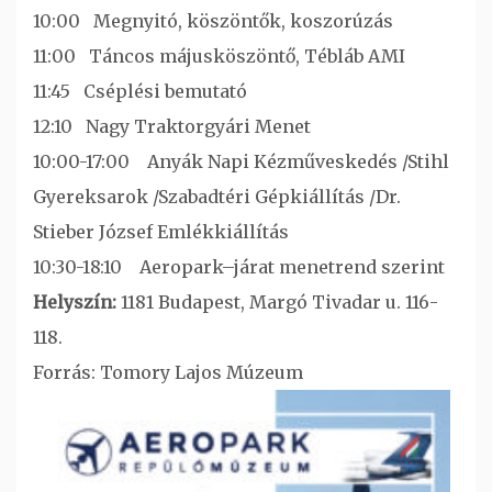
10:00 Megnyitó, köszöntők, koszorúzás
11:00 Táncos májusköszöntő, Tébláb AMI
11:45 Cséplési bemutató
12:10 Nagy Traktorgyári Menet
10:00-17:00 Anyák Napi Kézműveskedés /Stihl
Gyereksarok /Szabadtéri Gépkiállítás /Dr.
Stieber József Emlékkiállítás
10:30-18:10 Aeropark–járat menetrend szerint
Helyszín:
1181 Budapest, Margó Tivadar u. 116-
118.
Forrás: Tomory Lajos Múzeum