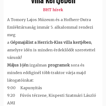
BHT hírek
A Tomory Lajos Múzeum és a Hofherr-Dutra
Emléktársaság immár 5. alkalommal rendezi
meg
a
Gépmajálist a Herrich-Kiss villa kertjében
,
amelyre idén is minden érdeklődőt szeretettel
várunk!
Május 1-jén
izgalmas
programok
sora és
minden eddiginél több traktor várja majd
látogatóinkat:
9:00 Kapunyitás
9:20 Fúvós térzene, Kispesti Szatmári László
AMI