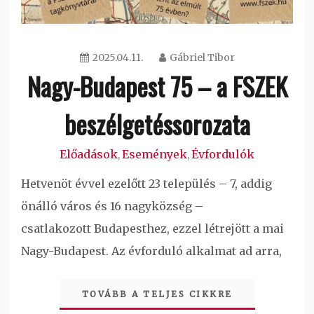
2025.04.11.
Gábriel Tibor
Nagy-Budapest 75 – a FSZEK
beszélgetéssorozata
Előadások
Események
Évfordulók
,
,
Hetvenöt évvel ezelőtt 23 település – 7, addig
önálló város és 16 nagyközség –
csatlakozott Budapesthez, ezzel létrejött a mai
Nagy-Budapest. Az évforduló alkalmat ad arra,
TOVÁBB A TELJES CIKKRE