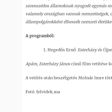
szomszédos államoknak nyugodt egymás mellet
valamely országban vannak nemzetiségek, ú
állampolgárokként élhessék nemzeti életüke
A programból:
Hegedűs Ernő:
Esterházy és Újpe
Apám, Esterházy János
című film vetítése k
A vetítés után beszélgetés Molnár Imre tör
Fotó: felvidek.ma