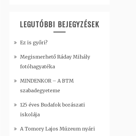
LEGUTÓBBI BEJEGYZÉSEK
Ez is győri?
Megismerhető Ráday Mihály
fotóhagyatéka
MINDENKOR – A BTM
szabadegyeteme
125 éves Budafok borászati
iskolája
A Tomory Lajos Múzeum nyári