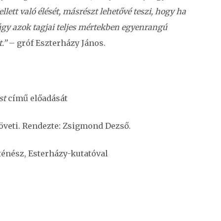
t való élését, másrészt lehetővé teszi, hogy ha
gy azok tagjai teljes mértekben egyenrangú
t.”
– gróf Eszterházy János.
st
című előadását
öveti. Rendezte: Zsigmond Dezső.
ténész, Esterházy-kutatóval