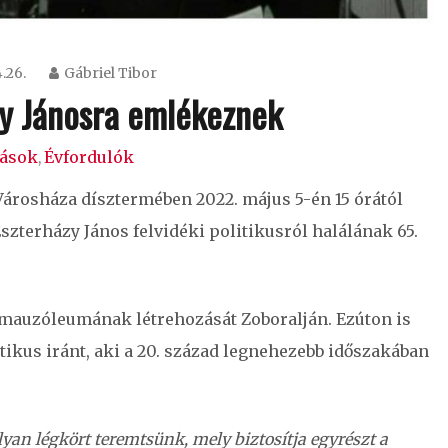
.26.
Gábriel Tibor
zy Jánosra emlékeznek
dások
Évfordulók
,
Városháza dísztermében 2022. május 5-én 15 órától
zterházy János felvidéki politikusról halálának 65.
 mauzóleumának létrehozását Zoboralján. Ezúton is
tikus iránt, aki a 20. század legnehezebb időszakában
an légkört teremtsünk, mely biztosítja egyrészt a