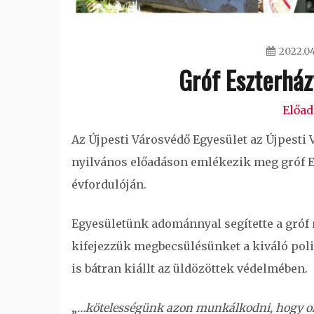
2022.04
Gróf Eszterhá
Előa
Az Újpesti Városvédő Egyesület az Újpesti 
nyilvános előadáson emlékezik meg gróf Es
évfordulóján.
Egyesületünk adománnyal segítette a gróf
kifejezzük megbecsülésünket a kiváló poli
is bátran kiállt az üldözöttek védelmében.
„
…kötelességünk azon munkálkodni, hogy oly