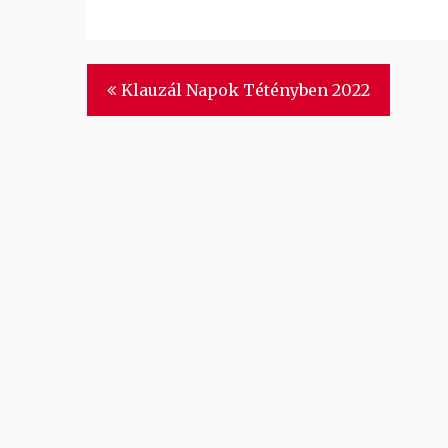
Bejegyzés
Klauzál Napok Tétényben 2022
navigáció