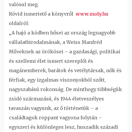
valósul meg.
Rövid ismertető a könyvről
www.moly.hu
oldalról:
„A hajó a ködben hősei az ország legnagyobb
vállalatbirodalmának, a Weiss Manfréd
Műveknek az örökösei – a gazdasági, politikai
és szellemi élet ismert szereplői és
magánemberek, barátok és vetélytársak, nők és
férfiak, egy izgalmas viszonyokból szőtt,
nagyszabású rokonság. De minthogy többségük
zsidó származású, és 1944 életveszélyes
tavaszán vagyunk, az ő történetük – a
családtagok roppant vagyona folytán –
egyszeri és különleges lesz, huszadik századi