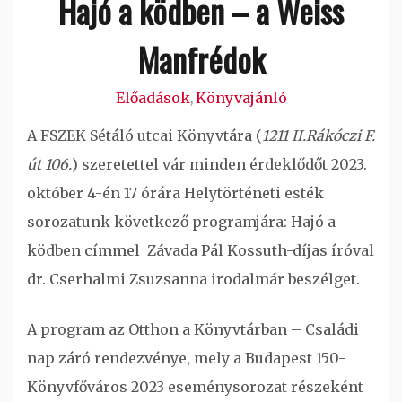
Hajó a ködben – a Weiss
Manfrédok
Előadások
Könyvajánló
,
A FSZEK Sétáló utcai Könyvtára (
1211 II.Rákóczi F.
út 106.
) s
zeretettel vár minden érdeklődőt 2023.
október 4-én 17 órára Helytörténeti esték
sorozatunk következő programjára: Hajó a
ködben címmel Závada Pál Kossuth-díjas íróval
dr. Cserhalmi Zsuzsanna irodalmár beszélget.
A program az Otthon a Könyvtárban – Családi
nap záró rendezvénye, mely a Budapest 150-
Könyvfőváros 2023 eseménysorozat részeként