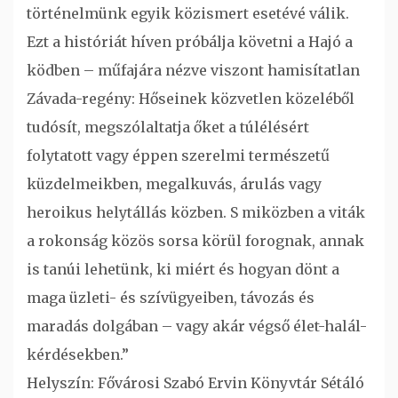
történelmünk egyik közismert esetévé válik.
Ezt a históriát híven próbálja követni a Hajó a
ködben – műfajára nézve viszont hamisítatlan
Závada-regény: Hőseinek közvetlen közeléből
tudósít, megszólaltatja őket a túlélésért
folytatott vagy éppen szerelmi természetű
küzdelmeikben, megalkuvás, árulás vagy
heroikus helytállás közben. S miközben a viták
a rokonság közös sorsa körül forognak, annak
is tanúi lehetünk, ki miért és hogyan dönt a
maga üzleti- és szívügyeiben, távozás és
maradás dolgában – vagy akár végső élet-halál-
kérdésekben.”
Helyszín: Fővárosi Szabó Ervin Könyvtár Sétáló