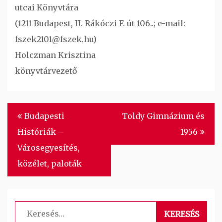
utcai Könyvtára
(1211 Budapest, II. Rákóczi F. út 106..; e-mail:
fszek2101@fszek.hu)
Holczman Krisztina
könyvtárvezető
Bejegyzés
Budapesti
Toldy Gimnázium és
navigáció
Históriák –
1956
Városegyesítés,
közélet, paloták
Keresés: