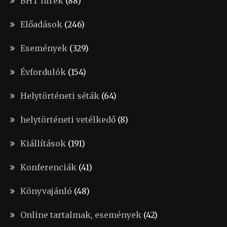
BHT hírek
(88)
Előadások
(246)
Események
(329)
Évfordulók
(154)
Helytörténeti séták
(64)
helytörténeti vetélkedő
(8)
Kiállítások
(191)
Konferenciák
(41)
Könyvajánló
(48)
Online tartalmak, események
(42)