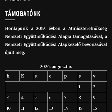
TÁMOGATÓNK
Honlapunk a 2019. évben a Miniszterelnökség
Nemzeti Együttműködési Alapja támogatásával, a
Nemzeti Együttműködési Alapkezelő bevonásával
újult meg.
2026. augusztus
h
K
s
c
p
s
v
1
2
3
4
5
6
7
8
9
10
11
12
13
14
15
16