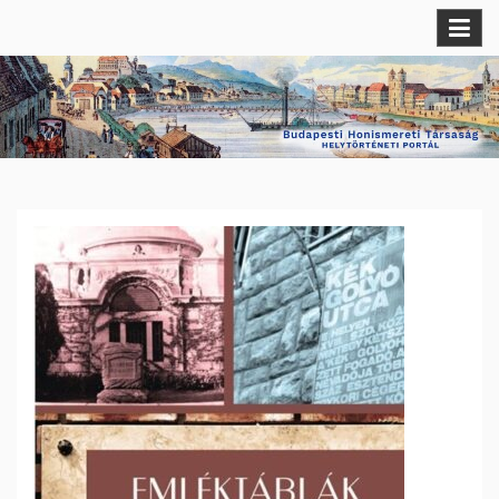
Skip
Budapesti Helytörténeti Portál
Budapesti Honismereti Társaság
to
content