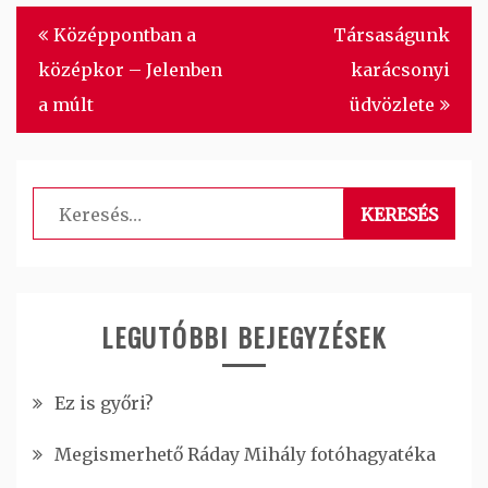
Bejegyzés
Középpontban a
Társaságunk
navigáció
középkor – Jelenben
karácsonyi
a múlt
üdvözlete
Keresés:
LEGUTÓBBI BEJEGYZÉSEK
Ez is győri?
Megismerhető Ráday Mihály fotóhagyatéka