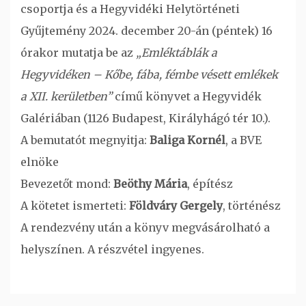
csoportja és a Hegyvidéki Helytörténeti
Gyűjtemény 2024. december 20-án (péntek) 16
órakor mutatja be az
„Emléktáblák a
Hegyvidéken – Kőbe, fába, fémbe vésett emlékek
a XII. kerületben”
című könyvet a Hegyvidék
Galériában (1126 Budapest, Királyhágó tér 10.).
A bemutatót megnyitja:
Baliga Kornél
, a BVE
elnöke
Bevezetőt mond:
Beöthy Mária
, építész
A kötetet ismerteti:
Földváry Gergely
, történész
A rendezvény után a könyv megvásárolható a
helyszínen. A részvétel ingyenes.