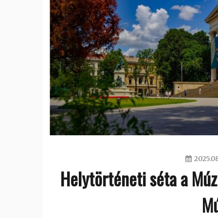
2025.08
Helytörténeti séta a M
M