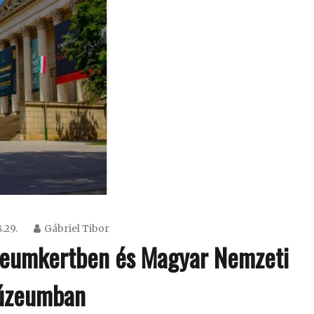
.29.
Gábriel Tibor
úzeumkertben és Magyar Nemzeti
úzeumban