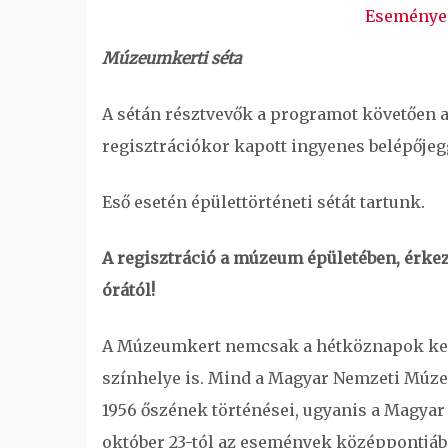
Eseménye
Múzeumkerti séta
A sétán résztvevők a programot követően a
regisztrációkor kapott ingyenes belépőjeg
Eső esetén épülettörténeti sétát tartunk.
A regisztráció a múzeum épületében, érke
órától!
A Múzeumkert nemcsak a hétköznapok ke
színhelye is. Mind a Magyar Nemzeti Múze
1956 őszének történései, ugyanis a Magyar
október 23-tól az események középpontjába