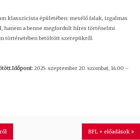
um klasszicista épületében: mesélő falak, izgalmas
l, hanem a benne megfordult híres történelmi
 történetében betöltött szerepükről.
tött.
Időpont:
2025. szeptember 20. szombat, 14:00 –
ről
BFL + előadások