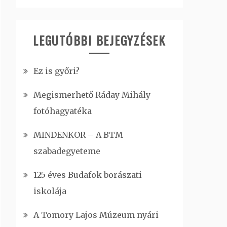
LEGUTÓBBI BEJEGYZÉSEK
Ez is győri?
Megismerhető Ráday Mihály
fotóhagyatéka
MINDENKOR – A BTM
szabadegyeteme
125 éves Budafok borászati
iskolája
A Tomory Lajos Múzeum nyári