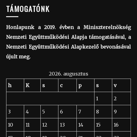
TÁMOGATÓNK
Honlapunk a 2019. évben a Miniszterelnökség
Nemzeti Együttműködési Alapja támogatásával, a
Nemzeti Együttműködési Alapkezelő bevonásával
újult meg.
2026. augusztus
h
K
s
c
p
s
v
1
2
3
4
5
6
7
8
9
10
11
12
13
14
15
16