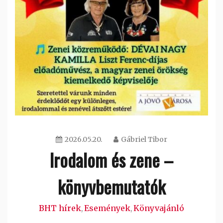
2026.05.20.
Gábriel Tibor
Irodalom és zene –
könyvbemutatók
BHT hírek
Események
Könyvajánló
,
,