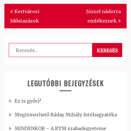
Bejegyzés
Kertvárosi
József nádorra
navigáció
Időutazások
emlékeznek
Keresés:
LEGUTÓBBI BEJEGYZÉSEK
Ez is győri?
Megismerhető Ráday Mihály fotóhagyatéka
MINDENKOR – A BTM szabadegyeteme