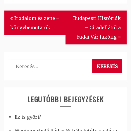
Bejegyzés
Irodalom és zene –
Budapesti Históriák
navigáció
könyvbemutatók
– Citadellától a
budai Vár lakóiig
Keresés:
LEGUTÓBBI BEJEGYZÉSEK
Ez is győri?
Megismerhető Ráday Mihály fotóhagyatéka