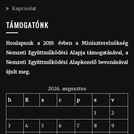
Kapcsolat
TÁMOGATÓNK
Honlapunk a 2019. évben a Miniszterelnökség
Nemzeti Együttműködési Alapja támogatásával, a
Nemzeti Együttműködési Alapkezelő bevonásával
újult meg.
2026. augusztus
h
K
s
c
p
s
v
1
2
3
4
5
6
7
8
9