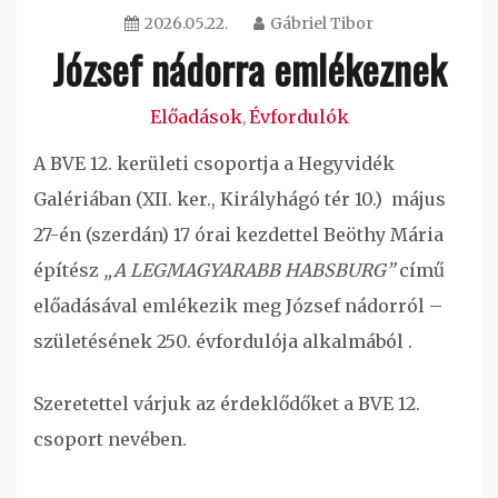
2026.05.22.
Gábriel Tibor
József nádorra emlékeznek
Előadások
Évfordulók
,
A BVE 12. kerületi csoportja a Hegyvidék
Galériában (XII. ker., Királyhágó tér 10.) május
27-én (szerdán) 17 órai kezdettel Beöthy Mária
építész
„A LEGMAGYARABB HABSBURG”
című
előadásával emlékezik meg József nádorról –
születésének 250. évfordulója alkalmából .
Szeretettel várjuk az érdeklődőket a BVE 12.
csoport nevében.