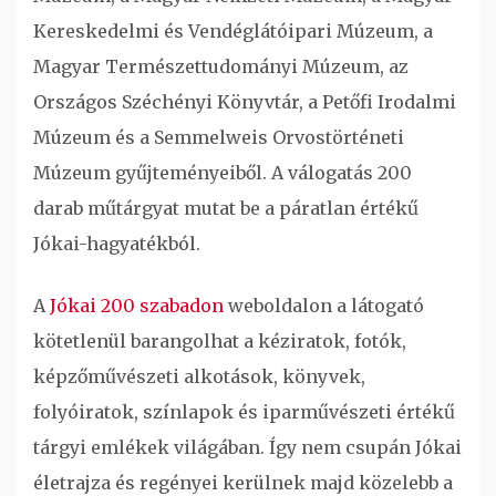
Kereskedelmi és Vendéglátóipari Múzeum, a
Magyar Természettudományi Múzeum, az
Országos Széchényi Könyvtár, a Petőfi Irodalmi
Múzeum és a Semmelweis Orvostörténeti
Múzeum gyűjteményeiből. A válogatás 200
darab műtárgyat mutat be a páratlan értékű
Jókai-hagyatékból.
A
Jókai 200 szabadon
weboldalon a látogató
kötetlenül barangolhat a kéziratok, fotók,
képzőművészeti alkotások, könyvek,
folyóiratok, színlapok és iparművészeti értékű
tárgyi emlékek világában. Így nem csupán Jókai
életrajza és regényei kerülnek majd közelebb a