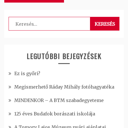
Keresés:
LEGUTÓBBI BEJEGYZÉSEK
Ez is győri?
Megismerhető Ráday Mihály fotóhagyatéka
MINDENKOR – A BTM szabadegyeteme
125 éves Budafok borászati iskolája
A Tomory Lajos Múzeum nyári ajánlatai