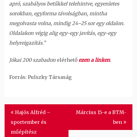
apró, szabályos betűkkel telehintve, egyenletes
sorokban, egyforma távolságban, mintha
megolvasta volna, mindig 24–25 sor egy oldalon.
Oldalakon végig alig egy-egy javítás, egy-egy
helyreigazítás.”
Jókai 200 szabadon
elérhető
ezen a linken
.
Forrás: Pulszky Társaság
Bejegyzés
Hajós Alfréd –
Március 15-e a BTM-
navigáció
sportember és
ben
műépítész