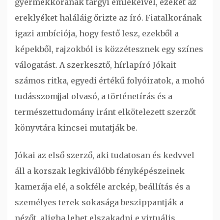
gyermekkorának tárgyi emlékeivel, ezeket az
ereklyéket haláláig őrizte az író. Fiatalkorának
igazi ambíciója, hogy festő lesz, ezekből a
képekből, rajzokból is közzétesznek egy színes
válogatást. A szerkesztő, hírlapíró Jókait
számos ritka, egyedi értékű folyóiratok, a mohó
tudásszomjjal olvasó, a történetírás és a
természettudomány iránt elkötelezett szerzőt
könyvtára kincsei mutatják be.
Jókai az első szerző, aki tudatosan és kedvvel
áll a korszak legkiválóbb fényképészeinek
kamerája elé, a sokféle arckép, beállítás és a
személyes terek sokasága beszippantják a
nézőt, aligha lehet elszakadni e virtuális