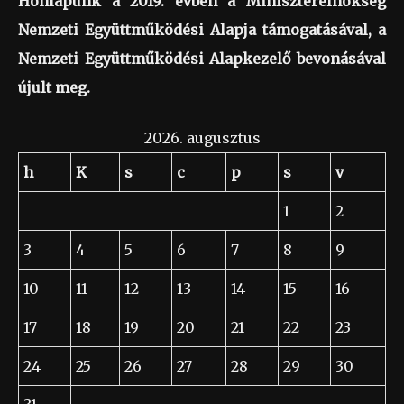
Honlapunk a 2019. évben a Miniszterelnökség
Nemzeti Együttműködési Alapja támogatásával, a
Nemzeti Együttműködési Alapkezelő bevonásával
újult meg.
2026. augusztus
h
K
s
c
p
s
v
1
2
3
4
5
6
7
8
9
10
11
12
13
14
15
16
17
18
19
20
21
22
23
24
25
26
27
28
29
30