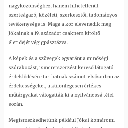
nagyközönséghez, hanem hihetetlenül
szerteágazó, közéleti, szerkesztői, tudományos
tevékenysége is. Maga a kor elevenedik meg
Jókainak a 19. századot csaknem kitöltő
életidejét végigpásztázva.
A képek és a szövegek egyaránt a minőségi
szórakozást, ismeretszerzést kereső látogató
érdeklődésére tarthatnak számot, elsősorban az
érdekességeket, a különlegesen értékes
műtárgyakat válogatták ki a nyilvánossá tétel
során.
Megismerkedhetünk például Jókai komáromi