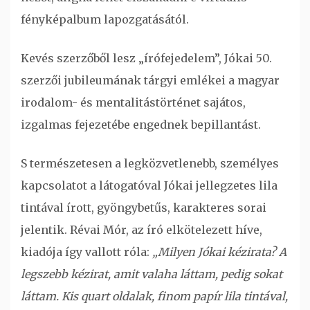
fényképalbum lapozgatásától.
Kevés szerzőből lesz „írófejedelem”, Jókai 50.
szerzői jubileumának tárgyi emlékei a magyar
irodalom- és mentalitástörténet sajátos,
izgalmas fejezetébe engednek bepillantást.
S természetesen a legközvetlenebb, személyes
kapcsolatot a látogatóval Jókai jellegzetes lila
tintával írott, gyöngybetűs, karakteres sorai
jelentik. Révai Mór, az író elkötelezett híve,
kiadója így vallott róla:
„Milyen Jókai kézirata? A
legszebb kézirat, amit valaha láttam, pedig sokat
láttam. Kis quart oldalak, finom papír lila tintával,