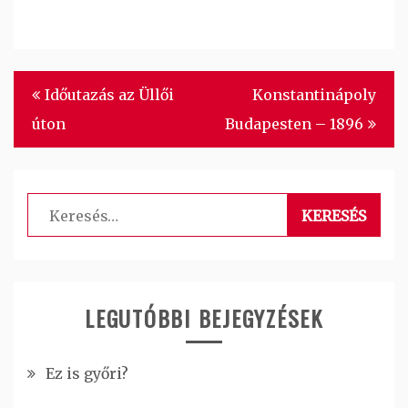
Bejegyzés
Időutazás az Üllői
Konstantinápoly
navigáció
úton
Budapesten – 1896
Keresés:
LEGUTÓBBI BEJEGYZÉSEK
Ez is győri?