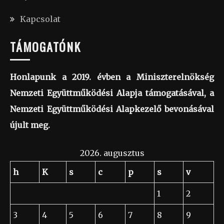
Kapcsolat
TÁMOGATÓNK
Honlapunk a 2019. évben a Miniszterelnökség
Nemzeti Együttműködési Alapja támogatásával, a
Nemzeti Együttműködési Alapkezelő bevonásával
újult meg.
2026. augusztus
h
K
s
c
p
s
v
1
2
3
4
5
6
7
8
9