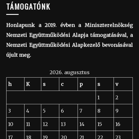
TÁMOGATÓNK
Honlapunk a 2019. évben a Miniszterelnökség
Nemzeti Együttműködési Alapja támogatásával, a
Nemzeti Együttműködési Alapkezelő bevonásával
újult meg.
2026. augusztus
h
K
s
c
p
s
v
1
2
3
4
5
6
7
8
9
10
11
12
13
14
15
16
17
18
19
20
21
22
23