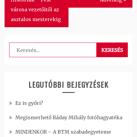
városa vezetőitől az
asztalos mesterekig
Keresés:
LEGUTÓBBI BEJEGYZÉSEK
Ez is győri?
Megismerhető Ráday Mihály fotóhagyatéka
MINDENKOR – A BTM szabadegyeteme