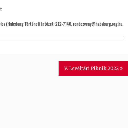
t
teles (Habsburg Történeti Intézet: 212-7140, rendezveny@habsburg.org.hu,
V. Levéltári Piknik 2022