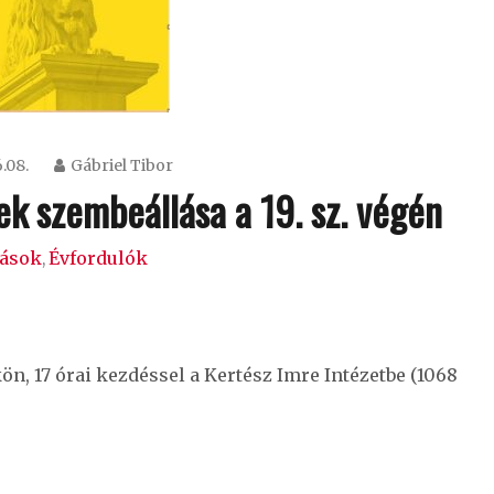
.08.
Gábriel Tibor
k szembeállása a 19. sz. végén
dások
Évfordulók
,
n, 17 órai kezdéssel a Kertész Imre Intézetbe (1068