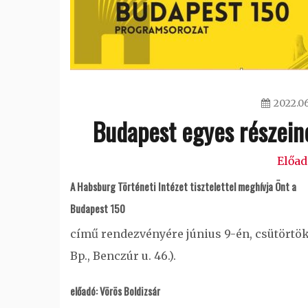
2022.06
Budapest egyes részeine
Előa
A Habsburg Történeti Intézet tisztelettel meghívja Önt a
Budapest 150
című rendezvényére június 9-én, csütörtökö
Bp., Benczúr u. 46.).
előadó:
Vörös Boldizsár