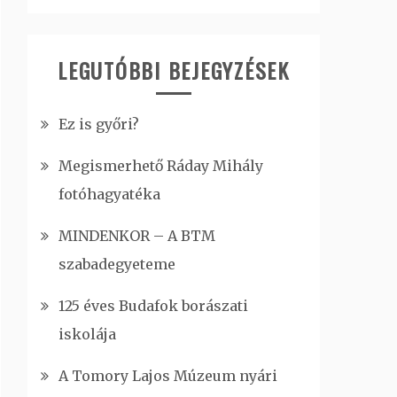
LEGUTÓBBI BEJEGYZÉSEK
Ez is győri?
Megismerhető Ráday Mihály
fotóhagyatéka
MINDENKOR – A BTM
szabadegyeteme
125 éves Budafok borászati
iskolája
A Tomory Lajos Múzeum nyári