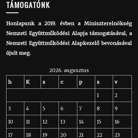
TÁMOGATÓNK
Honlapunk a 2019. évben a Miniszterelnökség
Nemzeti Együttműködési Alapja támogatásával, a
Nemzeti Együttműködési Alapkezelő bevonásával
újult meg.
2026. augusztus
h
K
s
c
p
s
v
1
2
3
4
5
6
7
8
9
10
11
12
13
14
15
16
17
18
19
20
21
22
23