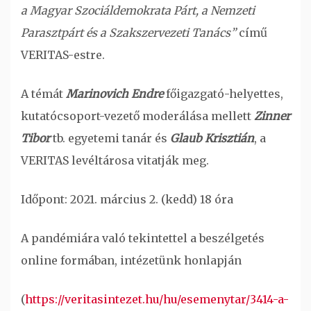
a Magyar Szociáldemokrata Párt, a Nemzeti
Parasztpárt és a Szakszervezeti Tanács”
című
VERITAS-estre.
A témát
Marinovich Endre
főigazgató-helyettes,
kutatócsoport-vezető moderálása mellett
Zinner
Tibor
tb. egyetemi tanár és
Glaub Krisztián
, a
VERITAS levéltárosa vitatják meg.
Időpont: 2021. március 2. (kedd) 18 óra
A pandémiára való tekintettel a beszélgetés
online formában, intézetünk honlapján
(
https://veritasintezet.hu/hu/esemenytar/3414-a-