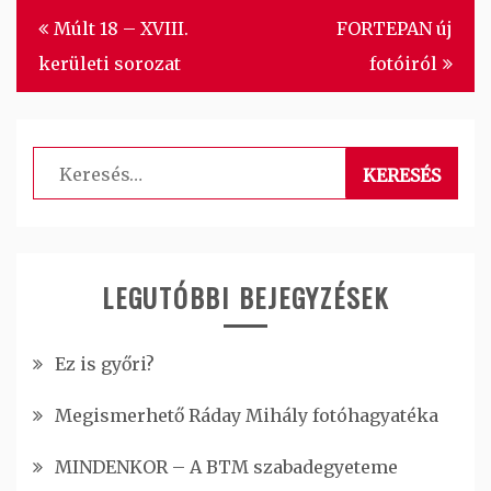
Bejegyzés
Múlt 18 – XVIII.
FORTEPAN új
navigáció
kerületi sorozat
fotóiról
Keresés:
LEGUTÓBBI BEJEGYZÉSEK
Ez is győri?
Megismerhető Ráday Mihály fotóhagyatéka
MINDENKOR – A BTM szabadegyeteme