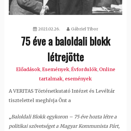
2021.02.26.
Gábriel Tibor
75 éve a baloldali blokk
létrejötte
Előadások
Események
Évfordulók
Online
,
,
,
tartalmak, események
A VERITAS Történetkutató Intézet és Levéltár
tisztelettel meghívja Önt a
„
Baloldali Blokk egykoron – 75 éve hozta létre a
politikai szövetséget a Magyar Kommunista Párt,