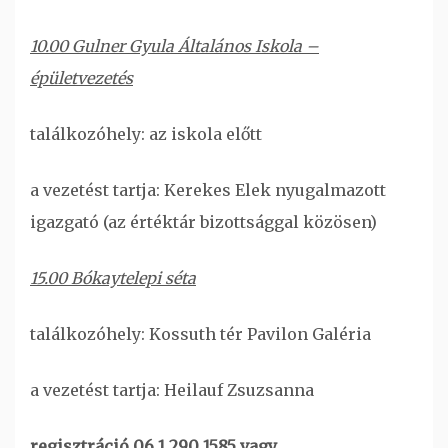
10.00 Gulner Gyula Általános Iskola –
épületvezetés
találkozóhely: az iskola előtt
a vezetést tartja: Kerekes Elek nyugalmazott
igazgató (az értéktár bizottsággal közösen)
15.00 Bókaytelepi séta
találkozóhely: Kossuth tér Pavilon Galéria
a vezetést tartja: Heilauf Zsuzsanna
regisztráció 06 1 290 1585 vagy