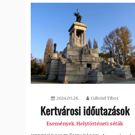
2024.05.26.
Gábriel Tibor
Kertvárosi időutazások
Események
Helytörténeti séták
,