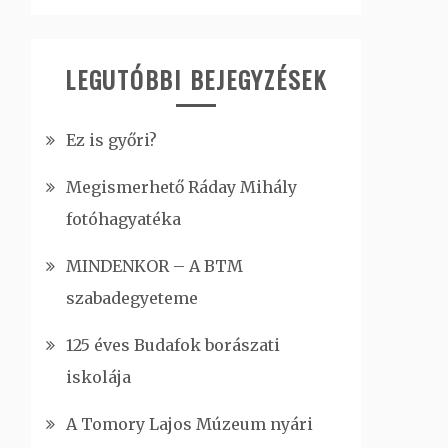
LEGUTÓBBI BEJEGYZÉSEK
Ez is győri?
Megismerhető Ráday Mihály
fotóhagyatéka
MINDENKOR – A BTM
szabadegyeteme
125 éves Budafok borászati
iskolája
A Tomory Lajos Múzeum nyári