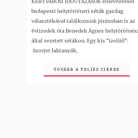
KERTVÁROSI IDŐUTAZÁSOK elnevezéssel
budapesti helytörténeti séták gazdag
választékával találkozunk júniusban is az
évtizedek óta Benedek Ágnes helytörténés
által vezetett sétákon. Egy kis “izelitő”:
Szovjet laktanyák,
TOVÁBB A TELJES CIKKRE