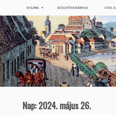
Skip
RÓLUNK
KÖZGYŰJTEMÉNYEK
CIVIL 
Budapesti Helytörténeti Portál
Budapesti Honismereti Társas
to
content
Nap:
2024. május 26.