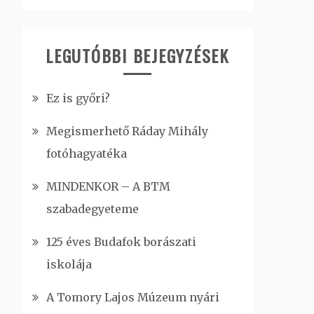
LEGUTÓBBI BEJEGYZÉSEK
Ez is győri?
Megismerhető Ráday Mihály
fotóhagyatéka
MINDENKOR – A BTM
szabadegyeteme
125 éves Budafok borászati
iskolája
A Tomory Lajos Múzeum nyári