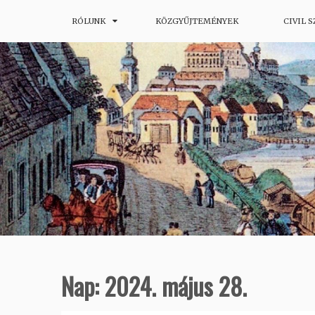
Skip
RÓLUNK
KÖZGYŰJTEMÉNYEK
CIVIL 
Budapesti Helytörténeti Portál
Budapesti Honismereti Társas
to
content
Nap:
2024. május 28.